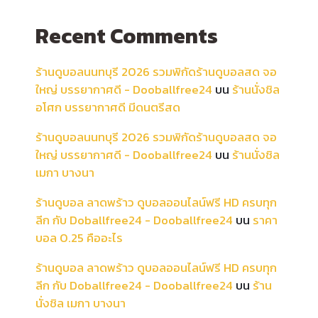
Recent Comments
ร้านดูบอลนนทบุรี 2026 รวมพิกัดร้านดูบอลสด จอ
ใหญ่ บรรยากาศดี - Dooballfree24
บน
ร้านนั่งชิล
อโศก บรรยากาศดี มีดนตรีสด
ร้านดูบอลนนทบุรี 2026 รวมพิกัดร้านดูบอลสด จอ
ใหญ่ บรรยากาศดี - Dooballfree24
บน
ร้านนั่งชิล
เมกา บางนา
ร้านดูบอล ลาดพร้าว ดูบอลออนไลน์ฟรี HD ครบทุก
ลีก กับ Doballfree24 - Dooballfree24
บน
ราคา
บอล 0.25 คืออะไร
ร้านดูบอล ลาดพร้าว ดูบอลออนไลน์ฟรี HD ครบทุก
ลีก กับ Doballfree24 - Dooballfree24
บน
ร้าน
นั่งชิล เมกา บางนา