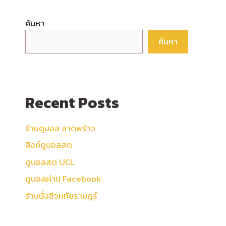
ค้นหา
ค้นหา
Recent Posts
ร้านดูบอล ลาดพร้าว
ลิงค์ดูบอลสด
ดูบอลสด UCL
ดูบอลผ่าน Facebook
ร้านนั่งชิวหทัยราษฎร์