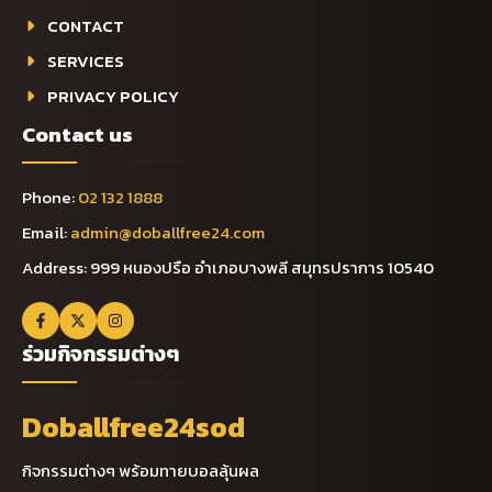
CONTACT
SERVICES
PRIVACY POLICY
Contact us
Phone:
02 132 1888
Email:
admin@doballfree24.com
Address: 999 หนองปรือ อำเภอบางพลี สมุทรปราการ 10540
ร่วมกิจกรรมต่างๆ
Doballfree24sod
กิจกรรมต่างๆ พร้อมทายบอลลุ้นผล