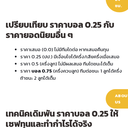
ชม.
เปรียบเทียบ ราคาบอล 0.25 กับ
ราคายอดนิยมอื่น ๆ
ราคาเสมอ (0.0) ไม่มีทีมใดต่อ หากเสมอคืนทุน
ราคา 0.25 (ปป.) มีเงื่อนไขได้ครึ่ง/เสียครึ่งเมื่อเสมอ
ราคา 0.5 (ครึ่งลูก) ไม่มีผลเสมอ ทีมใดชนะได้เต็ม
ราคา
บอล 0.75
(ครึ่งควบลูก) ทีมต่อชนะ 1 ลูกได้ครึ่ง
ถ้าชนะ 2 ลูกได้เต็ม
ABOU
US
เทคนิคเดิมพัน ราคาบอล 0.25 ให้
เซฟทุนและทำกำไรได้จริง