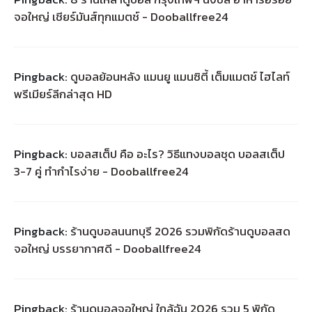
จอใหญ่ เชียร์มันส์ทุกแมตช์ - Dooballfree24
Pingback:
ดูบอลย้อนหลัง แมนยู แมนซิตี้ เต็มแมตช์ ไฮไลท์
พรีเมียร์ลีกล่าสุด HD
Pingback:
บอลสเต็ป คือ อะไร? วิธีแทงบอลชุด บอลสเต็ป
3-7 คู่ ทำกำไรง่าย - Dooballfree24
Pingback:
ร้านดูบอลนนทบุรี 2026 รวมพิกัดร้านดูบอลสด
จอใหญ่ บรรยากาศดี - Dooballfree24
Pingback:
ร้านดูบอลจอใหญ่ ใกล้ฉัน 2026 รวม 5 พิกัด