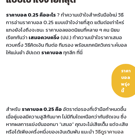
ราคาบอล 0.25 คืออะไร
? ทำความเข้าใจสำหรับมือใหม่ วิธี
การอ่านราคาบอล 0.25 แบบเข้าใจง่ายที่สุด แต้มต่อเท่าไหร่
แทงยังไงถึงจะชนะ ราคาบอลยอดนิยมที่หลาย ๆ คน นิยม
เรียกกันว่า
เสมอควบครึ่ง
(ปป.) ทำความเข้าใจราคาเสมอ
ควบครึ่ง วิธีคิดเงิน ทีมต่อ ทีมรอง พร้อมเทคนิควิเคราะห์บอล
ให้แม่นยำ อัปเดต
ราคาบอล
ทุกลีก ที่นี่
ราคา
บอล
พรุ่ง
นี้
สำหรับ
ราคาบอล 0.25 คือ
อัตราต่อรองที่เจ้ามือกำหนดขึ้น
เมื่อคู่บอลมีความสูสีกันมาก ไม่มีทีมใดเหนือกว่ากันชัดเจน ซึ่ง
หากผลการแข่งขันออกมา “เสมอ” คุณจะไม่เสียเต็ม แต่จะเสีย
หรือได้เพียงครึ่งหนึ่งของเงินเดิมพัน แนะนำ
วิธีดูราคาบอล