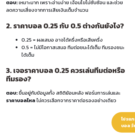
ตอบ:
เหมาะมาก เพราะอ่านง่าย เงื่อนไขไม่ซับซ้อน และช่วย
ลดความเสี่ยงจากการเสียเงินเต็มจำนวน
2. ราคาบอล 0.25 กับ 0.5 ต่างกันยังไง?
0.25 = ผลเสมอ อาจได้ครึ่งหรือเสียครึ่ง
0.5 = ไม่มีโอกาสเสมอ ทีมต่อชนะได้เต็ม ทีมรองชนะ
ได้เต็ม
3. เจอราคาบอล 0.25 ควรเล่นทีมต่อหรือ
ทีมรอง?
ตอบ:
ขึ้นอยู่กับข้อมูลทั้ง สถิติย้อนหลัง ฟอร์มการเล่นและ
ราคาบอลไหล
ไม่ควรเลือกจากราคาต่อรองอย่างเดียว
โปรแก
บอล วัน