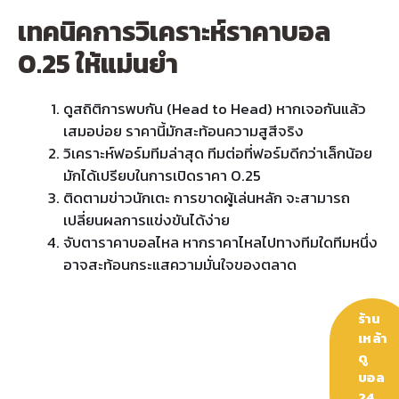
เทคนิคการวิเคราะห์ราคาบอล
0.25 ให้แม่นยำ
ดูสถิติการพบกัน (Head to Head) หากเจอกันแล้ว
เสมอบ่อย ราคานี้มักสะท้อนความสูสีจริง
วิเคราะห์ฟอร์มทีมล่าสุด ทีมต่อที่ฟอร์มดีกว่าเล็กน้อย
มักได้เปรียบในการเปิดราคา 0.25
ติดตามข่าวนักเตะ การขาดผู้เล่นหลัก จะสามารถ
เปลี่ยนผลการแข่งขันได้ง่าย
จับตาราคาบอลไหล หากราคาไหลไปทางทีมใดทีมหนึ่ง
อาจสะท้อนกระแสความมั่นใจของตลาด
ร้าน
เหล้า
ดู
บอล
24