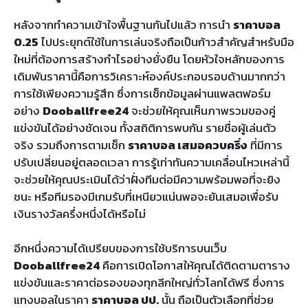
หลังจากทำความเข้าใจพื้นฐานกันไปแล้ว การนำ
ราคาบอล
0.25
ไปประยุกต์ใช้ในการเล่นจริงถือเป็นก้าวสำคัญสำหรับมือ
ใหม่ที่ต้องการสร้างกำไรอย่างยั่งยืน โดยหัวใจหลักของการ
เดิมพันราคานี้คือการวิเคราะห์องค์ประกอบรอบด้านมากกว่า
การใช้เพียงความรู้สึก ซึ่งการเช็กข้อมูลผ่านแพลตฟอร์ม
อย่าง
Dooballfree24
จะช่วยให้คุณเห็นภาพรวมของคู่
แข่งขันได้อย่างชัดเจน ทั้งสถิติการพบกัน รายชื่อผู้เล่นตัว
จริง รวมถึงการตามเช็ก
ราคาบอล เสมอควบครึ่ง
ที่มีการ
ปรับเปลี่ยนอยู่ตลอดเวลา การรู้เท่าทันความเคลื่อนไหวเหล่านี้
จะช่วยให้คุณประเมินได้ว่าฝั่งทีมต่อมีความพร้อมพอที่จะยิง
ชนะ หรือทีมรองมีเกมรับที่เหนียวแน่นพอจะยันเสมอเพื่อรับ
เงินรางวัลครึ่งหนึ่งได้หรือไม่
อีกหนึ่งความได้เปรียบของการใช้บริการบนเว็บ
Dooballfree24
คือการเปิดโอกาสให้คุณได้ติดตามตาราง
แข่งขันและราคาต่อรองของทุกลีกใหญ่ทั่วโลกได้ฟรี ซึ่งการ
แทงบอลในราคา
ราคาบอล ปป.
นั้น ถือเป็นตัวเลือกที่ช่วย