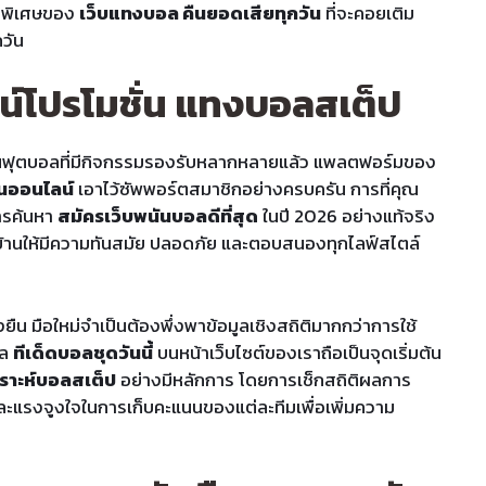
ุดพิเศษของ
เว็บแทงบอล คืนยอดเสียทุกวัน
ที่จะคอยเติม
กวัน
ชน์โปรโมชั่น แทงบอลสเต็ป
นฟุตบอลที่มีกิจกรรมรองรับหลากหลายแล้ว แพลตฟอร์มของ
โนออนไลน์
เอาไว้ซัพพอร์ตสมาชิกอย่างครบครัน การที่คุณ
ารค้นหา
สมัครเว็บพนันบอลดีที่สุด
ในปี 2026 อย่างแท้จริง
ังบ้านให้มีความทันสมัย ปลอดภัย และตอบสนองทุกไลฟ์สไตล์
ยืน มือใหม่จำเป็นต้องพึ่งพาข้อมูลเชิงสถิติมากกว่าการใช้
ูล
ทีเด็ดบอลชุดวันนี้
บนหน้าเว็บไซต์ของเราถือเป็นจุดเริ่มต้น
คราะห์บอลสเต็ป
อย่างมีหลักการ โดยการเช็กสถิติผลการ
ละแรงจูงใจในการเก็บคะแนนของแต่ละทีมเพื่อเพิ่มความ