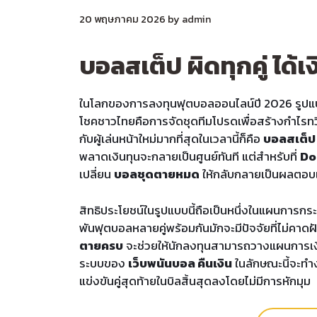
20 พฤษภาคม 2026
by
admin
บอลสเต็ป ผิดทุกคู่ ได้
ในโลกของการลงทุนฟุตบอลออนไลน์ปี 2026 รูปแบบก
โชคชาวไทยคือการจัดชุดทีมโปรดเพื่อสร้างกำไรท
กับผู้เล่นหน้าใหม่มากที่สุดในเวลานี้ก็คือ
บอลสเต็ป ผ
พลาดเงินทุนจะกลายเป็นศูนย์ทันที แต่สำหรับที่
Do
เปลี่ยน
บอลชุดตายหมด
ให้กลับกลายเป็นผลตอบแท
สิทธิประโยชน์ในรูปแบบนี้ถือเป็นหนึ่งในแผนการกระ
พันฟุตบอลหลายคู่พร้อมกันมักจะมีปัจจัยที่ไม่คาด
ตายครบ
จะช่วยให้นักลงทุนสามารถวางแผนการเงิ
ระบบของ
เว็บพนันบอล คืนเงิน
ในลักษณะนี้จะทำ
แข่งขันคู่สุดท้ายในบิลสิ้นสุดลงโดยไม่มีการหักมุม