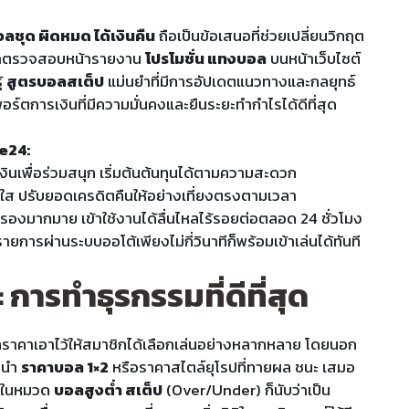
ลชุด ผิดหมด ได้เงินคืน
ถือเป็นข้อเสนอที่ช่วยเปลี่ยนวิกฤต
้ามาตรวจสอบหน้ารายงาน
โปรโมชั่น แทงบอล
บนหน้าเว็บไซต์
ู้
สูตรบอลสเต็ป
แม่นยำที่มีการอัปเดตแนวทางและกลยุทธ์
ร์ตการเงินที่มีความมั่นคงและยืนระยะทำกำไรได้ดีที่สุด
e24:
ินเพื่อร่วมสนุก เริ่มต้นต้นทุนได้ตามความสะดวก
งใส ปรับยอดเครดิตคืนให้อย่างเที่ยงตรงตามเวลา
ำรองมากมาย เข้าใช้งานได้ลื่นไหลไร้รอยต่อตลอด 24 ชั่วโมง
ยการผ่านระบบออโต้เพียงไม่กี่วินาทีก็พร้อมเข้าเล่นได้ทันที
 การทำธุรกรรมที่ดีที่สุด
าคาเอาไว้ให้สมาชิกได้เลือกเล่นอย่างหลากหลาย โดยนอก
กนำ
ราคาบอล 1×2
หรือราคาสไตล์ยุโรปที่ทายผล ชนะ เสมอ
พันในหมวด
บอลสูงต่ำ สเต็ป
(Over/Under) ก็นับว่าเป็น