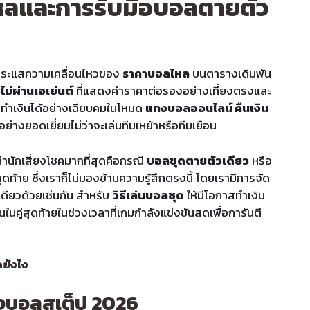
หลและการรับมือบอลตายตัว
บกระแสความเคลื่อนไหวของ
ราคาบอลไหล
บนตารางเดิมพัน
ไม่ผ่านเอเย่นต์
ที่แสดงค่าราคาต่อรองอย่างเที่ยงตรงและ
หวะทำเงินได้อย่างเฉียบคมในโหมด
แทงบอลออนไลน์ คืนเงิน
้อย่างยอดเยี่ยมไม่ว่าจะเล่นทีมเหย้าหรือทีมเยือน
่านักเสี่ยงโชคมากที่สุดคือกรณี
บอลชุดตายตัวเดียว
หรือ
ดท้าย ซึ่งเราก็ไม่มองข้ามความรู้สึกตรงนี้ โดยเรามีการจัด
ดียวด้วยเช่นกัน สำหรับ
วิธีเล่นบอลชุด
ให้มีโอกาสทำเงิน
นคู่สุดท้ายในช่วงเวลาที่เกมกำลังแข่งขันสดเพื่อการันตี
ดยังไง
ทงบอลสเต็ป 2026