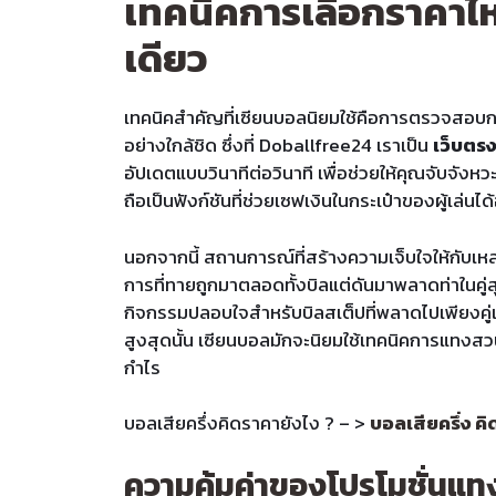
เทคนิคการเลือกราคาไ
เดียว
เทคนิคสำคัญที่เซียนบอลนิยมใช้คือการตรวจสอ
อย่างใกล้ชิด ซึ่งที่ Doballfree24 เราเป็น
เว็บตรง
อัปเดตแบบวินาทีต่อวินาที เพื่อช่วยให้คุณจับจัง
ถือเป็นฟังก์ชันที่ช่วยเซฟเงินในกระเป๋าของผู้เล่นได
นอกจากนี้ สถานการณ์ที่สร้างความเจ็บใจให้กับเหล
การที่ทายถูกมาตลอดทั้งบิลแต่ดันมาพลาดท่าในคู่สุ
กิจกรรมปลอบใจสำหรับบิลสเต็ปที่พลาดไปเพียงคู่เ
สูงสุดนั้น เซียนบอลมักจะนิยมใช้เทคนิคการแทงสวนใ
กำไร
บอลเสียครึ่งคิดราคายังไง ? – >
บอลเสียครึ่ง คิ
ความคุ้มค่าของโปรโมชั่นแ