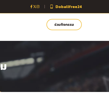
Doballfree24
ร่วมกิจกรรม
หม