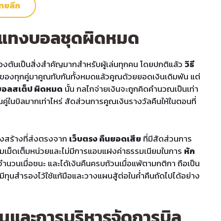
ทยลีก
ื่อแทงบอลชุดผิดหมด
องต้นเป็นสิ่งสำคัญมากสำหรับผู้เล่นทุกคน โดยปกติแล้ว
วิธี
ของทุกคู่มาคูณทับกันทั้งหมดแล้วคูณด้วยยอดเงินเดิมพัน แต่
อลสเต็ป ผิดหมด
นั้น กลไกจ่ายเงินจะถูกคิดคำนวณเป็นเท่า
คู่ในบิลมากเท่าไหร่ สัดส่วนการคูณเงินรางวัลคืนให้ในตอนที่
รงสร้างที่ส่งตรงจาก
เว็บตรง คืนยอดเสีย
ที่มีสัดส่วนการ
ต็มเม็ดเต็มหน่วยและไม่มีการแอบแฝงค่าธรรมเนียมในการ
หัก
จำนวนเมื่อชนะ และได้เงินคืนครบถ้วนเมื่อแพ้ตามกติกา ถือเป็น
มีทุนสำรองไว้ใช้แก้มือและวางแผนสู้ต่อในค่ำคืนถัดไปได้อย่าง
็นและการบริหารจัดการบิล