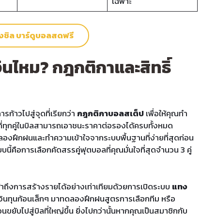
เฉพาะ
ั่งชิล บาร์ดูบอลสดฟรี
เงินไหม? กฎกติกาและสิทธิ์
ก้าวไปสู่จุดที่เรียกว่า
กฎกติกาบอลสเต็ป
เพื่อให้คุณทำ
่ทุกคู่ในบิลสามารถเอาชนะราคาต่อรองได้ครบทั้งหมด
ห้ลองฝึกฝนและทำความเข้าใจจากระบบพื้นฐานที่ง่ายที่สุดก่อน
บบนี้คือการเลือกคัดสรรคู่ฟุตบอลที่คุณมั่นใจที่สุดจำนวน 3 คู่
้าถึงการสร้างรายได้อย่างเท่าเทียมด้วยการเปิดระบบ
แทง
งินทุนก้อนเล็กๆ มาทดลองฝึกฝนสูตรการเลือกทีม หรือ
บไปสู่บิลที่ใหญ่ขึ้น ยิ่งไปกว่านั้นหากคุณเป็นสมาชิกกับ