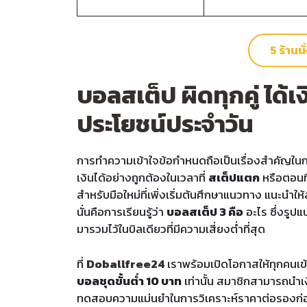
5 ร้านน
บอลสเต็ป ผิดทุกคู่ ได้
ประโยชน์ประจำวัน
การทำความเข้าใจข้อกำหนดถือเป็นเรื่องสำคัญในการ
เงินได้อย่างถูกต้องในเวลาที่
สเต็ปแตก
หรือตอนที
สำหรับมือใหม่ที่เพิ่งเริ่มต้นศึกษาแนวทาง แนะนำใ
นั่นคือการเรียนรู้ว่า
บอลสเต็ป 3 คือ
อะไร ซึ่งรูปแ
มารวมไว้ในบิลเดียวที่มีความเสี่ยงต่ำที่สุด
ที่
Doballfree24
เราพร้อมเปิดโอกาสให้ทุกคนเข
บอลชุดขั้นต่ำ 10 บาท
เท่านั้น สมาชิกสามารถนำเ
ทดสอบความแม่นยำในการวิเคราะห์ราคาต่อรองก่อนขยั