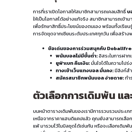
การที่เราเปิดโอกาสให้สมาชิกสามารถเคลมสิทธิ์
บอ
ให้เป็นโอกาสได้อย่างแท้จริง สมาชิกสามารถเข
เพื่อรักษาสิทธิ์ประโยชน์ของตนเอง พร้อมทั้งเรียนร
การจัดชุดจากเซียนระดับประเทศทุกวัน เพื่อสร้างพอ
ข้อเด่นของการร่วมสนุกกับ Doballfre
พนันบอลไม่มีขั้นต่ำ:
อิสระในการฝากเง
ยูฟ่าเบท คืนเงิน:
มั่นใจได้ในความโปร่
ทางเข้าเว็บแทงบอล มั่นคง:
มีลิงก์ส
สมัครสมาชิกพนันบอล ง่ายดาย:
ทำรา
ตัวเลือกการเดิมพัน และ
บนหน้าตารางเดิมพันของเรามีการรวบรวมประเภทร
เหนือจากราคาแฮนดิแคปแล้ว คุณยังสามารถเลือ
แพ้ มารวมไว้ในบิลชุดได้เช่นกัน หรือจะเลือกเดิม