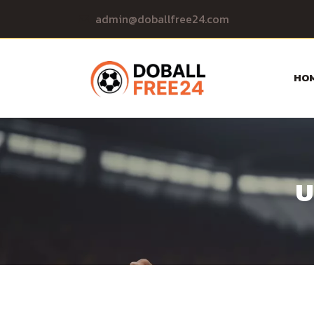
Skip
admin@doballfree24.com
to
content
HO
บ